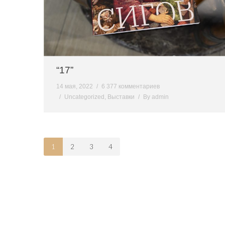
“17”
14 мая, 2022
6 377 комментариев
Uncategorized
,
Выставки
By
admin
1
2
3
4